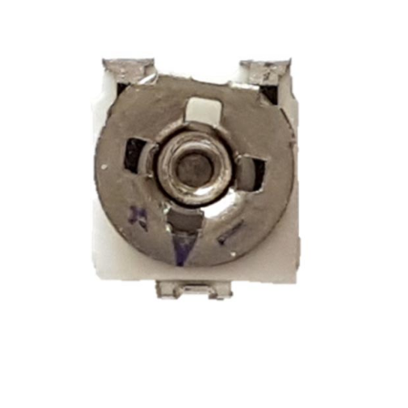
Bourns 3364W-1-103E SMD 10K 25% 4mm