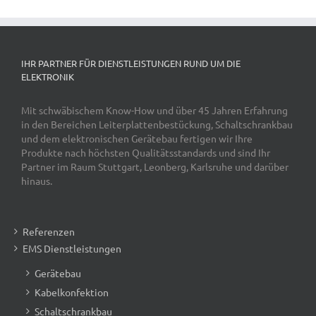
IHR PARTNER FÜR DIENSTLEISTUNGEN RUND UM DIE
ELEKTRONIK
Mit schwäbischem Know-How und über 45 Jahren Erfahrung
in den Bereichen Leiterplattenbestückung, Schaltschrankbau
und dem elektronischen Gerätebau fertigen wir Ihre
Produkte nach höchsten Qualitätsstandards und sind Ihr
Partner im Raum Stuttgart, Leonberg, Karlsruhe und darüber
hinaus.
Referenzen
EMS Dienstleistungen
Gerätebau
Kabelkonfektion
Schaltschrankbau