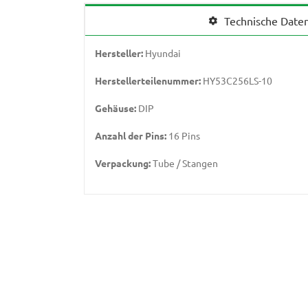
Technische Date
Hersteller:
Hyundai
Herstellerteilenummer:
HY53C256LS-10
Gehäuse:
DIP
Anzahl der Pins:
16 Pins
Verpackung:
Tube / Stangen