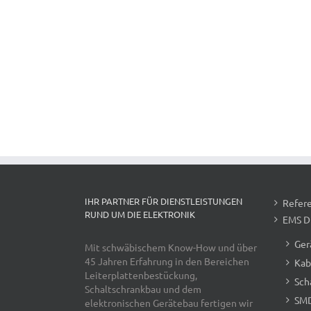
IHR PARTNER FÜR DIENSTLEISTUNGEN
Refer
RUND UM DIE ELEKTRONIK
EMS D
Ger
Mit schwäbischem Know-How und über
45 Jahren Erfahrung in den Bereichen
Kab
Leiterplattenbestückung,
Sch
Schaltschrankbau und dem
SMD
elektronischen Gerätebau fertigen wir