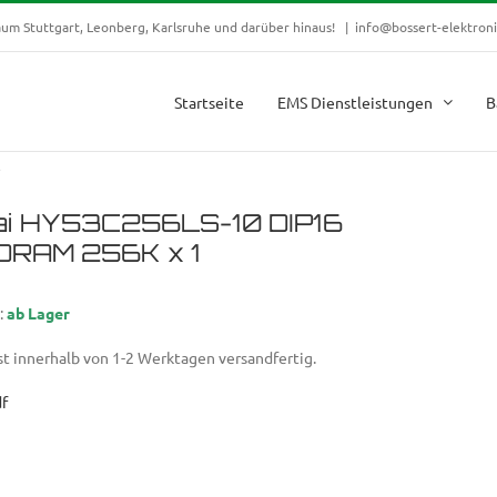
raum Stuttgart, Leonberg, Karlsruhe und darüber hinaus!
|
info@bossert-elektroni
Startseite
EMS Dienstleistungen
B
6
ai HY53C256LS-10 DIP16
DRAM 256K x 1
:
ab Lager
st innerhalb von 1-2 Werktagen versandfertig.
df