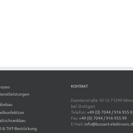
KONTAKT
enzen
ienstleistungen
Daimlerstraße 10-12 71299 Wim
ätebau
bei Stuttgart
Telefon:
+49 (0) 7044 / 916 955 0
elkonfektion
Fax:
+49 (0) 7044 / 916 955 99
altschrankbau
E-Mail:
info@bossert-elektronic.
 & THT-Bestückung